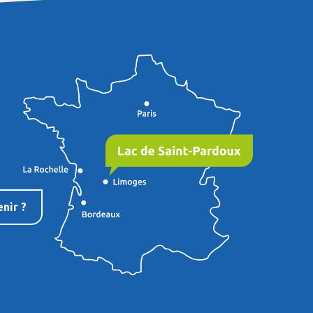
nir ?