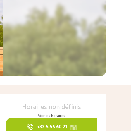
Ouverture et coo
Horaires non définis
Voir les horaires
+33 5 55 60 21
▒▒