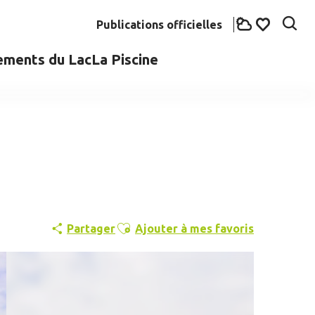
Publications officielles
Rech
Voir les fav
ements du Lac
La Piscine
Ajouter aux favoris
Partager
Ajouter à mes favoris