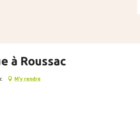
ue à Roussac
c
M'y rendre