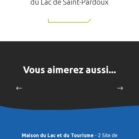
du Lac de Saint-Pardoux
événements...
Lire la suite
Vous aimerez aussi...
Les aires de services à proximité du
Lac de Saint-Pardoux
Lire la suite
Maison du Lac et du Tourisme
- 2 Site de