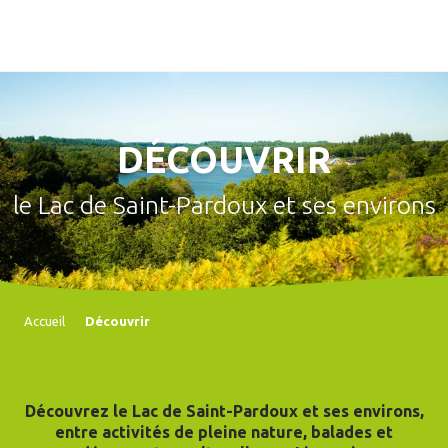
Aller
au
contenu
principal
DÉCOUVRIR
le Lac de Saint-Pardoux et ses environs
Accueil
Découvrir
Découvrez le Lac de Saint-Pardoux et ses environs,
entre activités de pleine nature, balades et