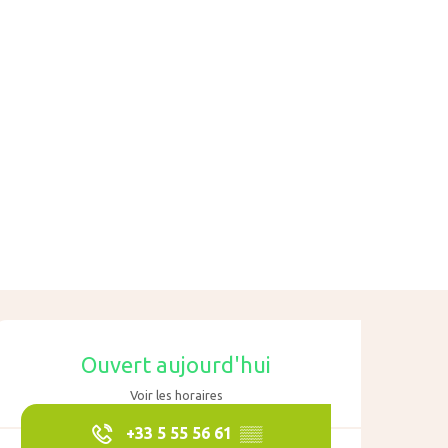
Ouverture et coo
Ouvert aujourd'hui
Voir les horaires
+33 5 55 56 61
▒▒