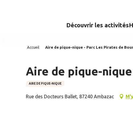
Aller
au
contenu
Découvrir les activités
H
principal
Accueil
Aire de pique-nique - Parc Les Pirates de Bo
Aire de pique-nique
AIRE DE PIQUE-NIQUE
Rue des Docteurs Ballet, 87240 Ambazac
M'