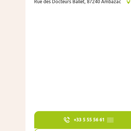
Rue des Docteurs Ballet, 87240 Ambazac
+33 5 55 56 61
▒▒