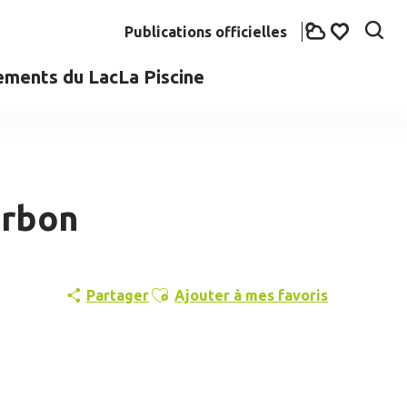
Publications officielles
Rech
Voir les fav
ements du Lac
La Piscine
urbon
Ajouter aux favoris
Partager
Ajouter à mes favoris