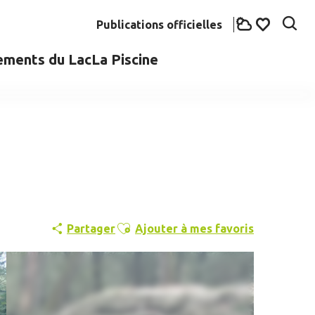
Publications officielles
Rech
Voir les fav
ements du Lac
La Piscine
Ajouter aux favoris
Partager
Ajouter à mes favoris