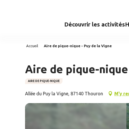
Aller
au
contenu
Découvrir les activités
H
principal
Accueil
Aire de pique-nique - Puy de la Vigne
Aire de pique-nique 
AIRE DE PIQUE-NIQUE
Allée du Puy la Vigne, 87140 Thouron
M'y re