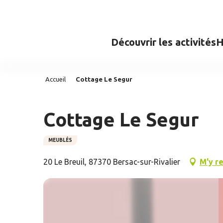
Aller
au
contenu
Découvrir les activités
H
principal
Accueil
Cottage Le Segur
Cottage Le Segur
MEUBLÉS
20 Le Breuil, 87370 Bersac-sur-Rivalier
M'y r