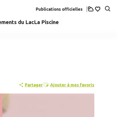
Publications officielles
Rech
Voir les fav
ements du Lac
La Piscine
Ajouter aux favoris
Partager
Ajouter à mes favoris