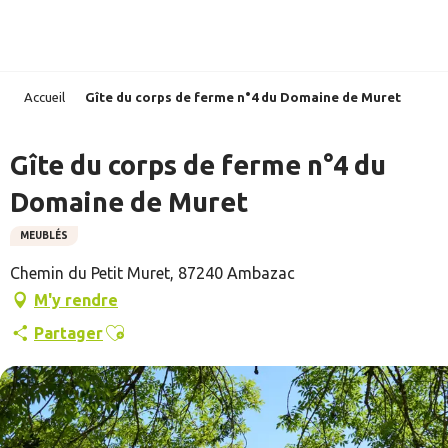
Aller
au
contenu
principal
Accueil
Gîte du corps de ferme n°4 du Domaine de Muret
Gîte du corps de ferme n°4 du
Domaine de Muret
MEUBLÉS
Chemin du Petit Muret, 87240 Ambazac
M'y rendre
Ajouter aux favoris
Partager