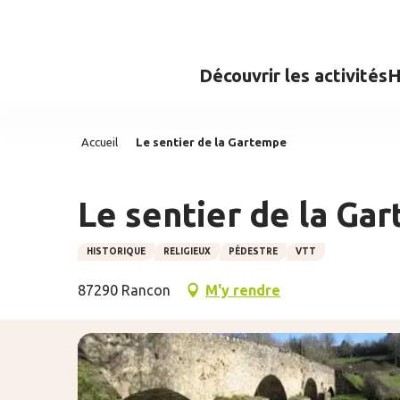
Aller
au
contenu
Découvrir les activités
H
principal
Accueil
Le sentier de la Gartempe
Le sentier de la Ga
HISTORIQUE
RELIGIEUX
PÉDESTRE
VTT
87290 Rancon
M'y rendre