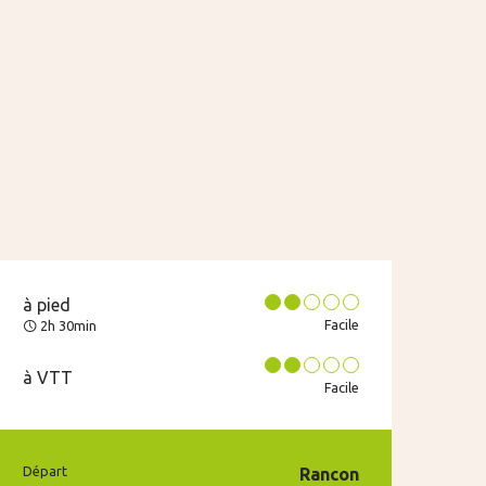
à pied
Facile
2h 30min
à VTT
Facile
Départ
Rancon