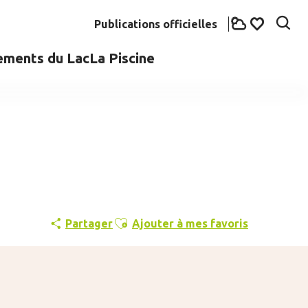
Publications officielles
Rech
Voir les fav
ements du Lac
La Piscine
Ajouter aux favoris
Partager
Ajouter à mes favoris