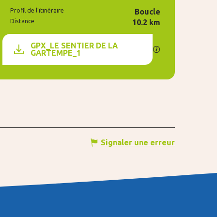
Informations pr
Profil de l’itinéraire
Boucle
Distance
10.2 km
Documentation
GPX_LE SENTIER DE LA
SECTIONS.TOURI
GARTEMPE_1
Signaler une erreur