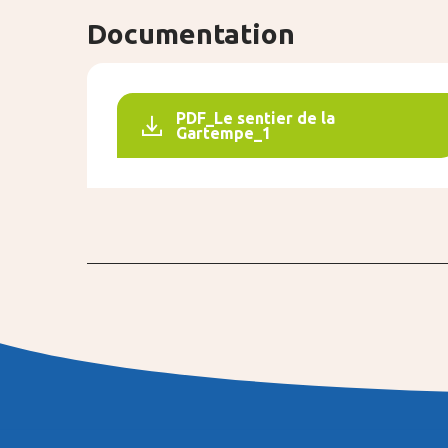
Documentation
PDF_Le sentier de la
Gartempe_1