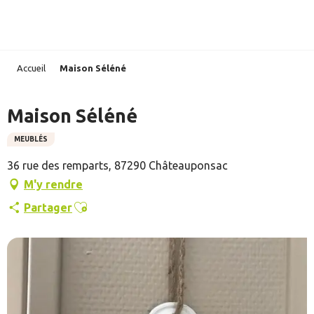
Aller
au
contenu
principal
Accueil
Maison Séléné
Maison Séléné
MEUBLÉS
36 rue des remparts, 87290 Châteauponsac
M'y rendre
Ajouter aux favoris
Partager