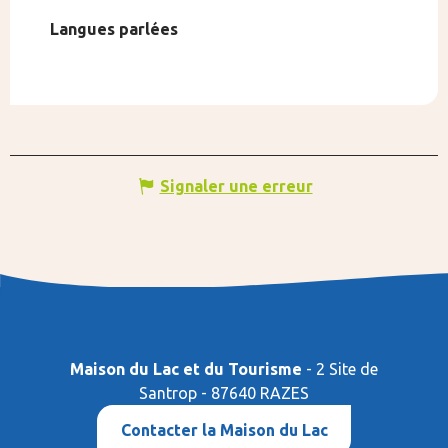
Langues parlées
Langues parlées
Signaler une erreur
Maison du Lac et du Tourisme
- 2 Site de
Santrop - 87640 RAZES
Contacter la Maison du Lac