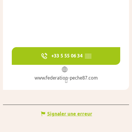
+33 5 55 06 34
▒▒
www.federation-peche87.com
Signaler une erreur