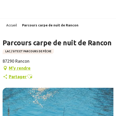
Aller
au
contenu
principal
Accueil
Parcours carpe de nuit de Rancon
Parcours carpe de nuit de Rancon
LAC / SITE ET PARCOURS DE PÊCHE
87290 Rancon
M'y rendre
Ajouter aux favoris
Partager