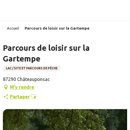
Aller
au
contenu
principal
Accueil
Parcours de loisir sur la Gartempe
Parcours de loisir sur la
Gartempe
LAC / SITE ET PARCOURS DE PÊCHE
87290 Châteauponsac
M'y rendre
Ajouter aux favoris
Partager