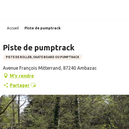
Aller
au
contenu
principal
Accueil
Piste de pumptrack
Piste de pumptrack
PISTE DE ROLLER, SKATE BOARD OU PUMPTRACK
Avenue François Mitterrand, 87240 Ambazac
M'y rendre
Ajouter aux favoris
Partager