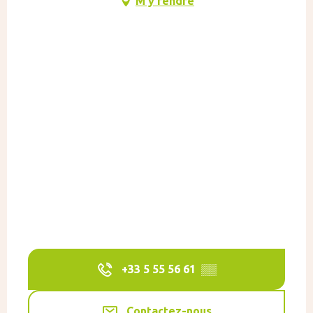
M'y rendre
+33 5 55 56 61
▒▒
Contactez-nous