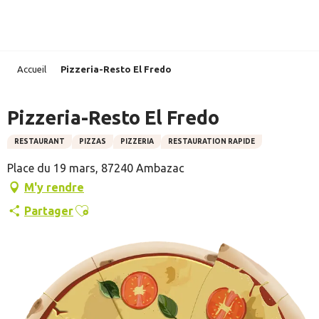
Aller
au
contenu
principal
Accueil
Pizzeria-Resto El Fredo
Pizzeria-Resto El Fredo
RESTAURANT
PIZZAS
PIZZERIA
RESTAURATION RAPIDE
Place du 19 mars, 87240 Ambazac
M'y rendre
Ajouter aux favoris
Partager