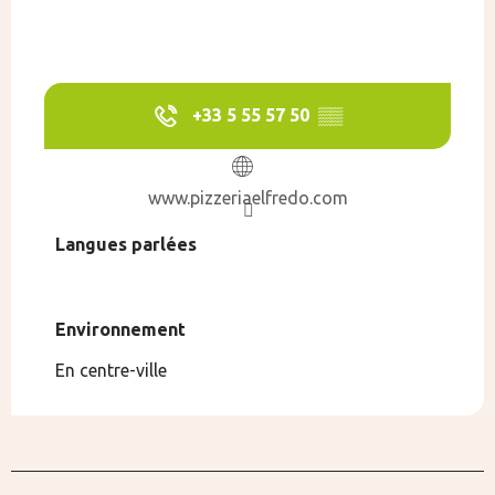
+33 5 55 57 50
▒▒
www.pizzeriaelfredo.com
Langues parlées
Langues parlées
Environnement
Environnement
En centre-ville