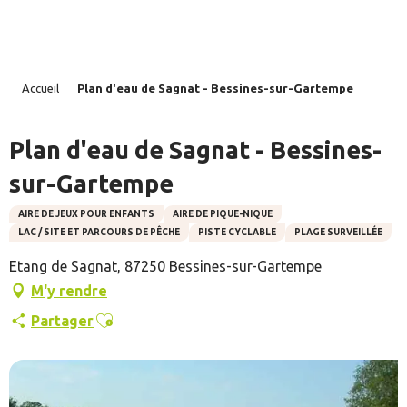
Aller
au
contenu
principal
Accueil
Plan d'eau de Sagnat - Bessines-sur-Gartempe
Plan d'eau de Sagnat - Bessines-
sur-Gartempe
AIRE DE JEUX POUR ENFANTS
AIRE DE PIQUE-NIQUE
LAC / SITE ET PARCOURS DE PÊCHE
PISTE CYCLABLE
PLAGE SURVEILLÉE
Etang de Sagnat, 87250 Bessines-sur-Gartempe
M'y rendre
Ajouter aux favoris
Partager