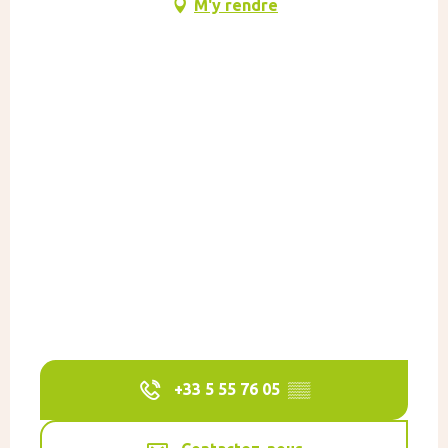
M'y rendre
+33 5 55 76 05
▒▒