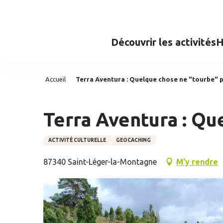
Aller
au
contenu
Découvrir les activités
H
principal
Accueil
Terra Aventura : Quelque chose ne "tourbe" 
Terra Aventura : Qu
ACTIVITÉ CULTURELLE
GEOCACHING
87340 Saint-Léger-la-Montagne
M'y rendre