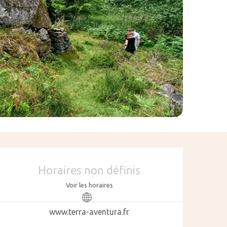
Ouverture et coo
Horaires non définis
Voir les horaires
www.terra-aventura.fr