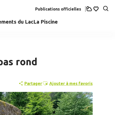
Publications officielles
Rech
Voir les fav
ements du Lac
La Piscine
pas rond
Ajouter aux favoris
Partager
Ajouter à mes favoris