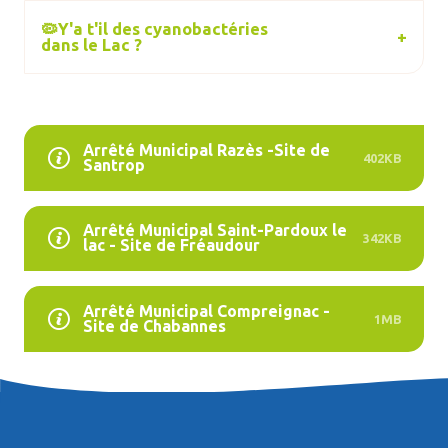
🦠Y'a t'il des cyanobactéries
dans le Lac ?
Arrêté Municipal Razès -Site de
402KB
Santrop
Arrêté Municipal Saint-Pardoux le
342KB
lac - Site de Fréaudour
Arrêté Municipal Compreignac -
1MB
Site de Chabannes