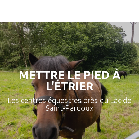
Aller
au
contenu
principal
METTRE LE PIED À
L'ÉTRIER
Les centres équestres près du Lac de
Saint-Pardoux