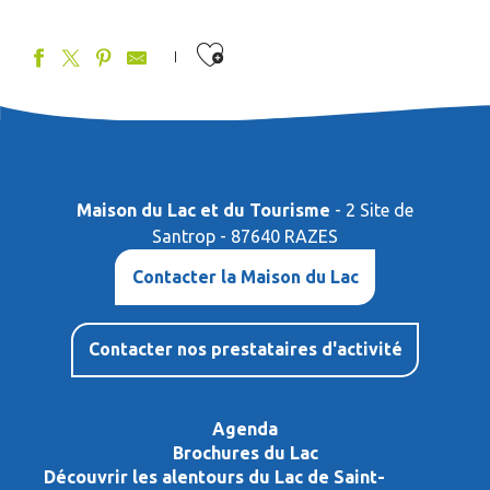
Ajouter aux favor
Centre équestre - Haras de Valdor
Les crinières de Chantot
Soa'na - cours, travail du cheval, balades et randonnées
Centre équestre - Moulin d'Aiguemarde
Maison du Lac et du Tourisme
- 2 Site de
Les Sabots du Mas Massou
Santrop - 87640 RAZES
Contacter la Maison du Lac
Contacter nos prestataires d'activité
Agenda
Brochures du Lac
Découvrir les alentours du Lac de Saint-