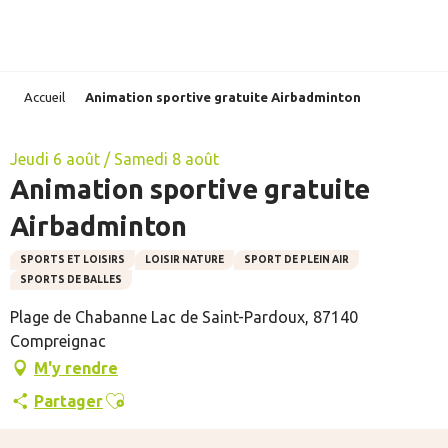
Aller
au
contenu
principal
Accueil
Animation sportive gratuite Airbadminton
Jeudi 6 août / Samedi 8 août
Animation sportive gratuite
Airbadminton
SPORTS ET LOISIRS
LOISIR NATURE
SPORT DE PLEIN AIR
SPORTS DE BALLES
Plage de Chabanne Lac de Saint-Pardoux, 87140
Compreignac
M'y rendre
Ajouter aux favoris
Partager