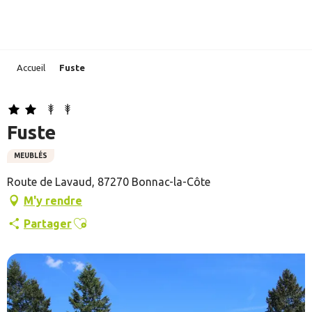
Aller
au
contenu
principal
Accueil
Fuste
Fuste
MEUBLÉS
Route de Lavaud, 87270 Bonnac-la-Côte
M'y rendre
Ajouter aux favoris
Partager