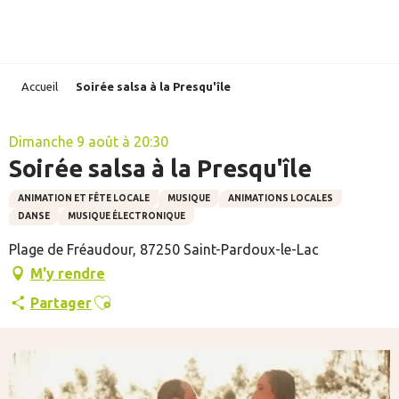
Aller
au
contenu
principal
Accueil
Soirée salsa à la Presqu'île
Dimanche 9 août à 20:30
Soirée salsa à la Presqu'île
ANIMATION ET FÊTE LOCALE
MUSIQUE
ANIMATIONS LOCALES
DANSE
MUSIQUE ÉLECTRONIQUE
Plage de Fréaudour, 87250 Saint-Pardoux-le-Lac
M'y rendre
Ajouter aux favoris
Partager