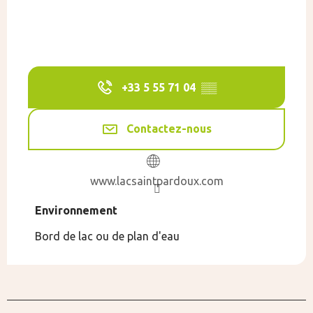
+33 5 55 71 04
▒▒
Contactez-nous
www.lacsaintpardoux.com
Environnement
Environnement
Bord de lac ou de plan d'eau