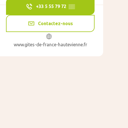
+33 5 55 79 72
▒▒
Contactez-nous
www.gites-de-france-hautevienne.fr