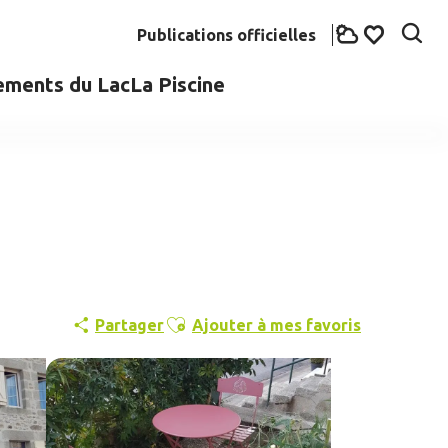
Publications officielles
Rech
Voir les fav
ements du Lac
La Piscine
Ajouter aux favoris
Partager
Ajouter à mes favoris