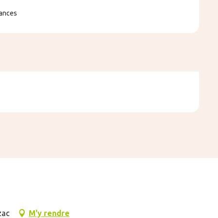
ances
zac
M'y rendre