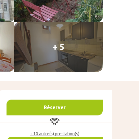
+ 5
Ouverture et coo
Réserver
WiFi
+ 10 autre(s) prestation(s)