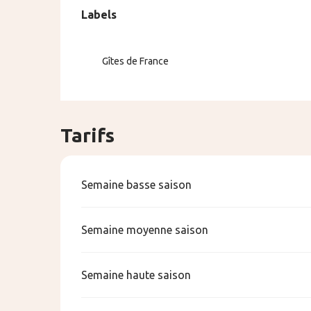
Offres de pre
Labels
Labels
Gîtes de France
Tarifs
Semaine basse saison
Semaine moyenne saison
Semaine haute saison