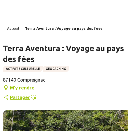
Aller
au
contenu
principal
Accueil
Terra Aventura : Voyage au pays des fées
Terra Aventura : Voyage au pays
des fées
ACTIVITÉ CULTURELLE
GEOCACHING
87140 Compreignac
M'y rendre
Ajouter aux favoris
Partager