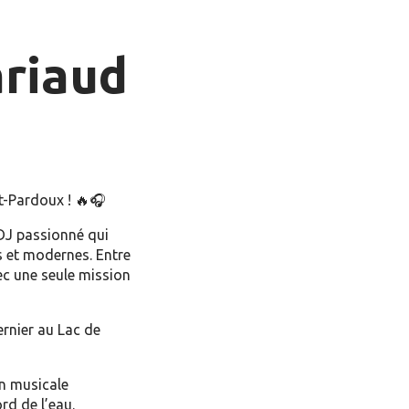
riaud
t-Pardoux ! 🔥🎧
DJ passionné qui
s et modernes. Entre
vec une seule mission
ernier au Lac de
on musicale
rd de l’eau.