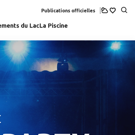
Publications officielles
Rech
Voir les fav
ements du Lac
La Piscine
c