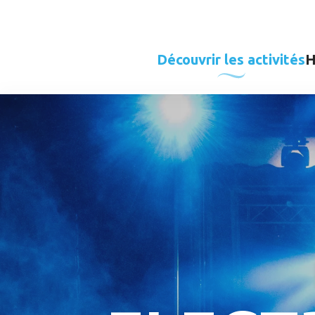
Aller
au
contenu
Découvrir les activités
H
principal