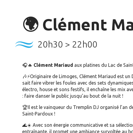
🌍 Clément Ma
20h30 > 22h00
🎧🔥
Clément Mariaud
aux platines du Lac de Sain
🎶⚡Originaire de Limoges, Clément Mariaud est un 
sait faire vibrer les foules avec des sets dynamique
électro, house et sons festifs, il enchaîne les mix a
: faire danser le public jusqu’au bout de la nuit !
🏆Il est le vainqueur du Tremplin DJ organisé l’an d
Saint-Pardoux !
🌊☀️ Avec son énergie communicative et sa sélecti
entraînante, il promet une ambiance survoltée au bo