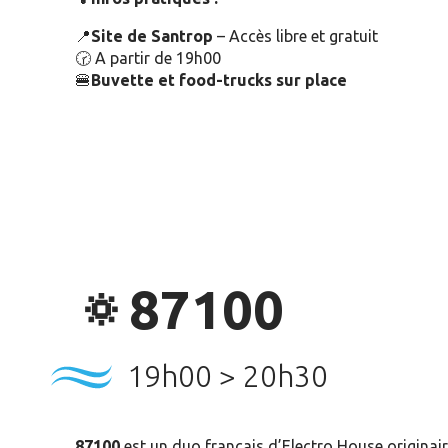
📍
Site de Santrop
– Accès libre et gratuit
🕝 A partir de 19h00
🍔
Buvette et food-trucks sur place
🔅87100
19h00 > 20h30
87100
est un duo français d’Electro House originai