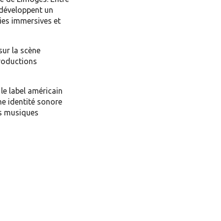
 développent un
ies immersives et
sur la scène
productions
le label américain
e identité sonore
s musiques