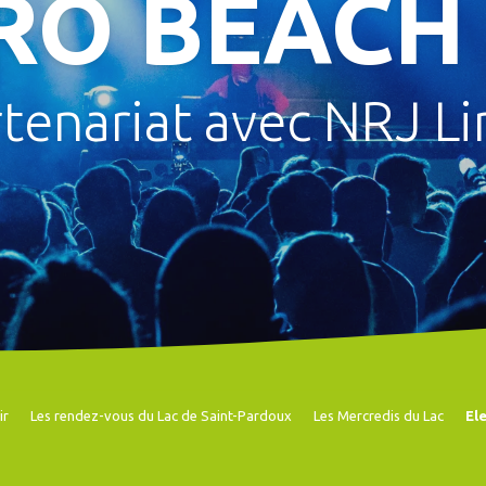
RO BEACH
rtenariat avec NRJ L
ir
Les rendez-vous du Lac de Saint-Pardoux
Les Mercredis du Lac
El