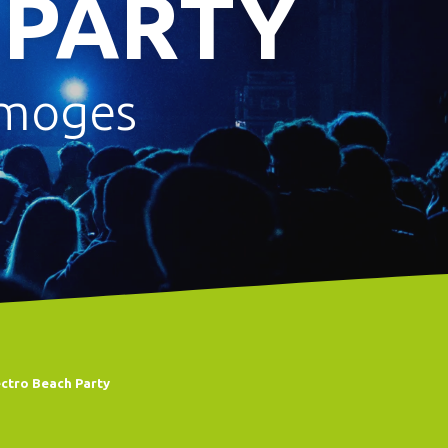
 PARTY
imoges
ectro Beach Party