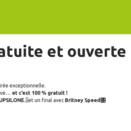
x favoris
ratuite et ouverte
irée exceptionnelle.
tive…
et c’est 100 % gratuit !
UPSILONE
.🎚️et un final avec
Britney Speed🎛️