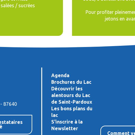
 salées / sucrées
Pour profiter pleineme
jetons en avan
Agenda
Brochures du Lac
Découvrir les
alentours du Lac
de Saint-Pardoux
 - 87640
Les bons plans du
lac
S'inscrire à la
estataires
té
Newsletter
Comment ve