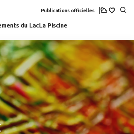
Publications officielles
Rech
Voir les fav
ements du Lac
La Piscine
c