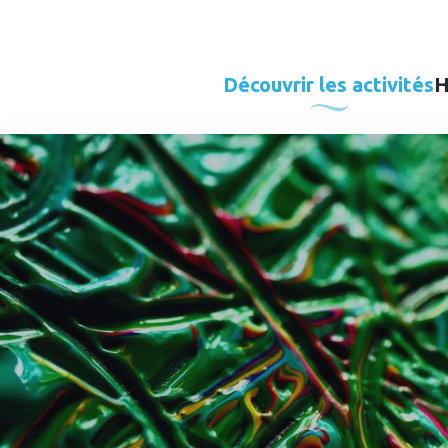
Aller
au
contenu
Découvrir les activités
H
principal