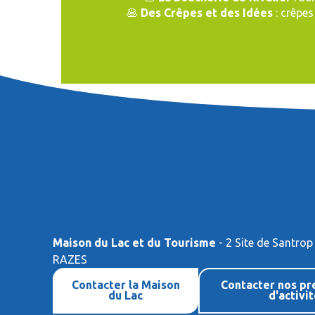
🥞
Des Crêpes et des Idées
: crêpes
Maison du Lac et du Tourisme
- 2 Site de Santrop
RAZES
Contacter la Maison
Contacter nos pr
du Lac
d'activi