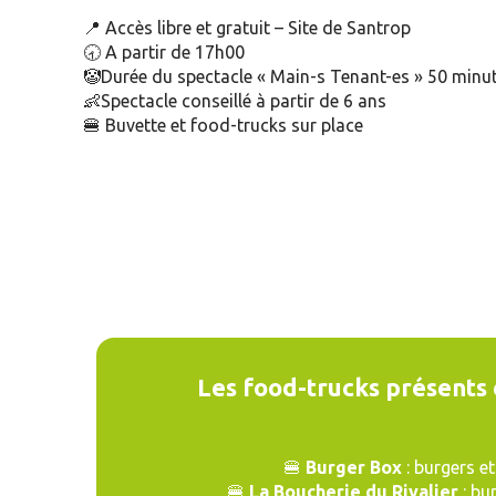
📍 Accès libre et gratuit – Site de Santrop
🕣 A partir de 17h00
🤡Durée du spectacle « Main-s Tenant-es » 50 minu
👶Spectacle conseillé à partir de 6 ans
🍔 Buvette et food-trucks sur place
Les food-trucks présents c
🍔
Burger Box
: burgers et
🍔
La Boucherie du Rivalier
: bur