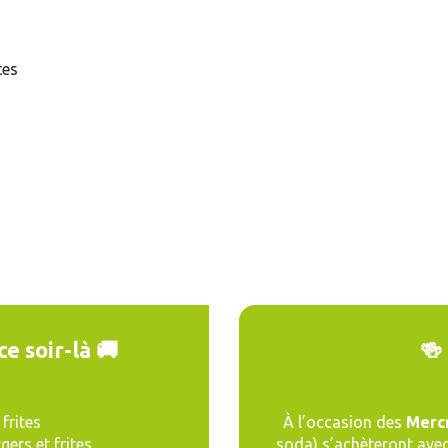
tes
e soir-là 🚚
🍻
 frites
À l’occasion des
Mercr
gers et frites
soda) s’achèteront ave