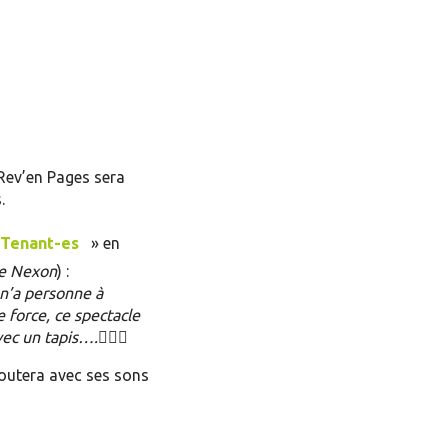
 Rev’en Pages sera
.
 Tenant-es
» en
de Nexon
) :
 n’a personne à
e force, ce spectacle
c un tapis….🤹🏼‍♂️
voutera avec ses sons