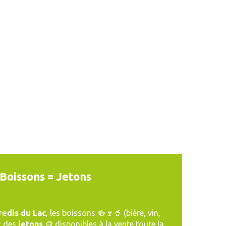
 Boissons = Jetons
edis du Lac
, les boissons 🍻🍷🥤 (bière, vin,
c des
jetons
🪙 disponibles à la vente toute la