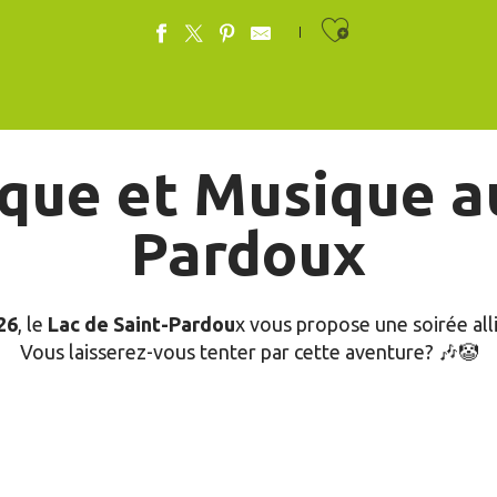
Ajouter au
rque et Musique au
Pardoux
26
, le
Lac de Saint-Pardou
x vous propose une soirée all
Vous laisserez-vous tenter par cette aventure? 🎶🤡