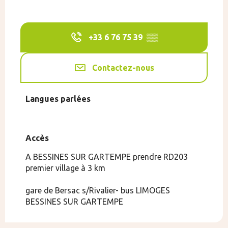
+33 6 76 75 39
▒▒
Contactez-nous
Langues parlées
Langues parlées
Accès
Accès
A BESSINES SUR GARTEMPE prendre RD203
premier village à 3 km
gare de Bersac s/Rivalier- bus LIMOGES
BESSINES SUR GARTEMPE